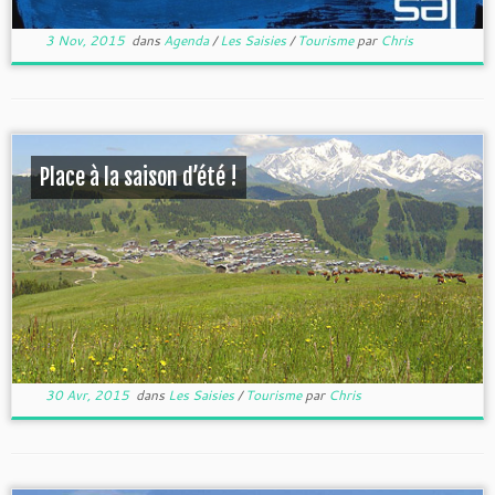
3 Nov, 2015
dans
Agenda
/
Les Saisies
/
Tourisme
par
Chris
Place à la saison d’été !
30 Avr, 2015
dans
Les Saisies
/
Tourisme
par
Chris