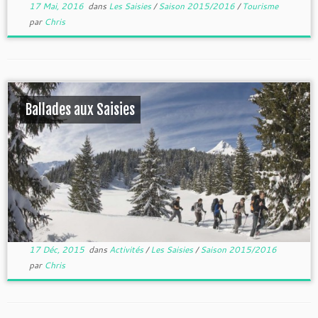
17 Mai, 2016
dans
Les Saisies
/
Saison 2015/2016
/
Tourisme
par
Chris
Ballades aux Saisies
17 Déc, 2015
dans
Activités
/
Les Saisies
/
Saison 2015/2016
par
Chris