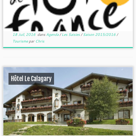
18 Juil, 2016
dans
Agenda
/
Les Saisies
/
Saison 2015/2016
/
Tourisme
par
Chris
Hôtel Le Calagary