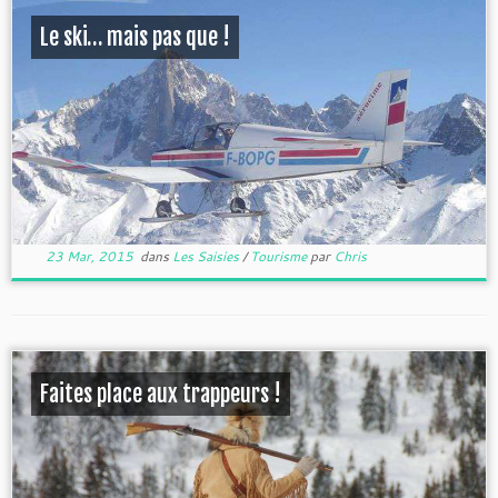
Le ski… mais pas que !
23 Mar, 2015
dans
Les Saisies
/
Tourisme
par
Chris
Faites place aux trappeurs !