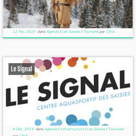
12 Fév, 2015
dans
Agenda
/
Les Saisies
/
Tourisme
par
Chris
Le Signal
4 Déc, 2014
dans
Agenda
/
Infrastructure
/
Les Saisies
/
Tourisme
par
Chris