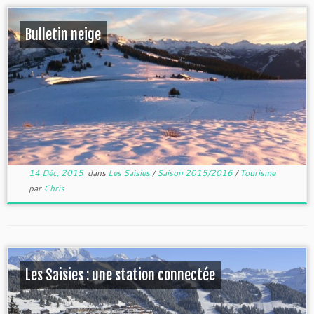
Bulletin neige
14 Déc, 2015
dans
Les Saisies
/
Saison 2015/2016
/
Tourisme
par
Chris
Les Saisies : une station connectée